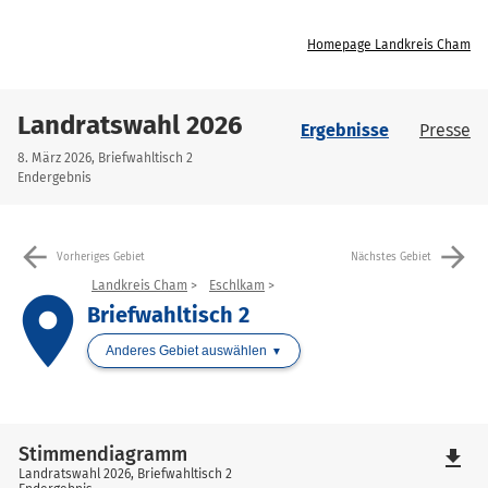
Homepage Landkreis Cham
Landratswahl 2026
Ergebnisse
Presse
8. März 2026, Briefwahltisch 2
Endergebnis
arrow_back
arrow_forward
Vorheriges Gebiet
Nächstes Gebiet
Landkreis Cham
Eschlkam
place
Briefwahltisch 2
Anderes Gebiet auswählen
Stimmendiagramm
file_download
Landratswahl 2026, Briefwahltisch 2