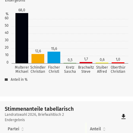
Endergebnis
68,0
%
60
50
40
30
20
15,6
12,6
10
1,7
1,0
0,6
0,5
0
Multerer
Schindler
Fischer
Kretz
Brachwitz
Stuiber
Oberthür
Michael
Christian
Christl
Sascha
Steve
Alfred
Christian
Anteil in %
Stimmenanteile tabellarisch
Stimmenanteile
Landratswahl 2026, Briefwahltisch 2
file_download
tabellarisch
Endergebnis
Partei
Anteil