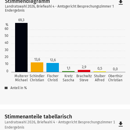
Stimmendiagramm
file_download
Landratswahl 2026, Briefwahl 4 - Amtsgericht Besprechungszimmer 1
Endergebnis
69,3
%
60
50
40
30
20
13,6
12,6
10
2,9
1,1
0,5
0,0
0
Multerer
Schindler
Fischer
Kretz
Brachwitz
Stuiber
Oberthür
Michael
Christian
Christl
Sascha
Steve
Alfred
Christian
Anteil in %
Stimmenanteile tabellarisch
Stimmenanteile
Landratswahl 2026, Briefwahl 4 - Amtsgericht Besprechungszimmer 1
file_download
tabellarisch
Endergebnis