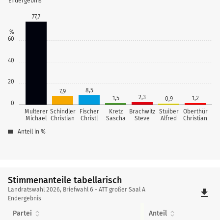
Endergebnis
77,7
%
60
40
20
8,5
7,9
2,3
1,5
1,2
0,9
0
Multerer
Schindler
Fischer
Kretz
Brachwitz
Stuiber
Oberthür
Michael
Christian
Christl
Sascha
Steve
Alfred
Christian
Anteil in %
Stimmenanteile tabellarisch
Stimmenanteile
Landratswahl 2026, Briefwahl 6 - ATT großer Saal A
file_download
tabellarisch
Endergebnis
Partei
Anteil