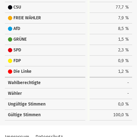
CSU
77,7 %
FREIE WÄHLER
7,9 %
AfD
8,5 %
GRÜNE
1,5 %
SPD
2,3 %
FDP
0,9 %
Die Linke
1,2 %
Wahlberechtigte
-
Wähler
-
Ungültige Stimmen
0,0 %
Gültige Stimmen
100,0 %
Impressum
Datenschutz