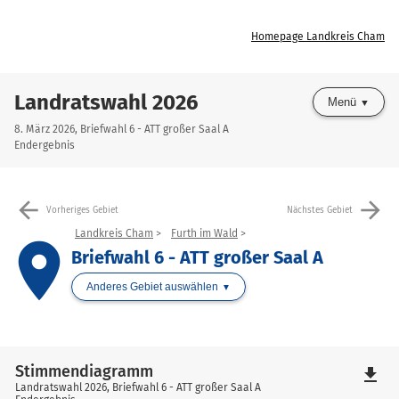
Homepage Landkreis Cham
Landratswahl 2026
Menü
8. März 2026, Briefwahl 6 - ATT großer Saal A
Endergebnis
arrow_back
arrow_forward
Vorheriges Gebiet
Nächstes Gebiet
Landkreis Cham
Furth im Wald
place
Briefwahl 6 - ATT großer Saal A
Anderes Gebiet auswählen
Stimmendiagramm
file_download
Landratswahl 2026, Briefwahl 6 - ATT großer Saal A