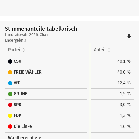
Stimmenanteile tabellarisch
Stimmenanteile
Landratswahl 2026, Cham
file_download
tabellarisch
Endergebnis
Partei
Anteil
CSU
40,1 %
FREIE WÄHLER
40,0 %
AfD
12,4 %
GRÜNE
1,5 %
SPD
3,0 %
FDP
1,3 %
Die Linke
1,6 %
Wahlberechtigte
-