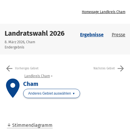
Homepage Landkreis Cham
Landratswahl 2026
Ergebnisse
Presse
8. März 2026, Cham
Endergebnis
arrow_back
arrow_forward
Vorheriges Gebiet
Nächstes Gebiet
Landkreis Cham
place
Cham
Anderes Gebiet auswählen
Stimmendiagramm