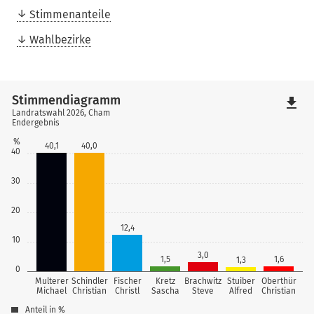
Stimmenanteile
Wahlbezirke
Stimmendiagramm
file_download
Landratswahl 2026, Cham
Endergebnis
%
40,1
40,0
40
30
20
12,4
10
3,0
1,5
1,6
1,3
0
Multerer
Schindler
Fischer
Kretz
Brachwitz
Stuiber
Oberthür
Michael
Christian
Christl
Sascha
Steve
Alfred
Christian
Anteil in %