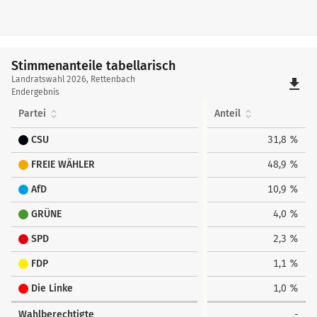
Stimmenanteile tabellarisch
Stimmenanteile
Landratswahl 2026, Rettenbach
file_download
tabellarisch
Endergebnis
Partei
Anteil
CSU
31,8 %
FREIE WÄHLER
48,9 %
AfD
10,9 %
GRÜNE
4,0 %
SPD
2,3 %
FDP
1,1 %
Die Linke
1,0 %
Wahlberechtigte
-