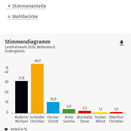
Stimmenanteile
Wahlbezirke
Stimmendiagramm
file_download
Landratswahl 2026, Rettenbach
Endergebnis
48,9
%
40
31,8
30
20
10,9
10
4,0
2,3
1,1
1,0
0
Multerer
Schindler
Fischer
Kretz
Brachwitz
Stuiber
Oberthür
Michael
Christian
Christl
Sascha
Steve
Alfred
Christian
Anteil in %