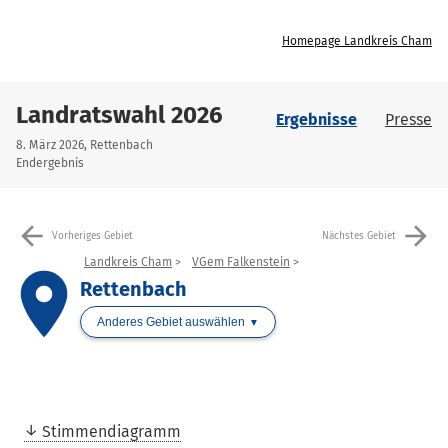
Homepage Landkreis Cham
Landratswahl 2026
Ergebnisse
Presse
8. März 2026, Rettenbach
Endergebnis
arrow_back
arrow_forward
Vorheriges Gebiet
Nächstes Gebiet
Landkreis Cham
VGem Falkenstein
place
Rettenbach
Anderes Gebiet auswählen
Stimmendiagramm