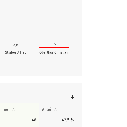
0,9
0,0
Stuiber Alfred
Oberthür Christian
file_download
immen
Anteil
48
42,5 %