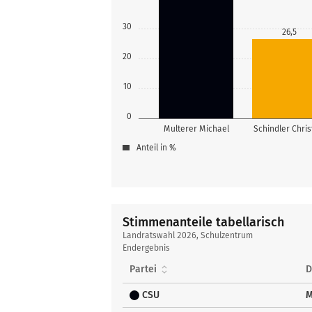
30
26,5
20
10
0
Multerer Michael
Schindler Chris
Anteil in %
Stimmenanteile tabellarisch
Stimmenanteile
Landratswahl 2026, Schulzentrum
tabellarisch
Endergebnis
Partei
D
CSU
M