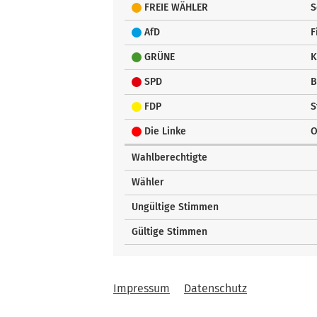
FREIE WÄHLER
S
AfD
F
GRÜNE
K
SPD
B
FDP
S
Die Linke
O
Wahlberechtigte
Wähler
Ungültige Stimmen
Gültige Stimmen
Impressum
Datenschutz