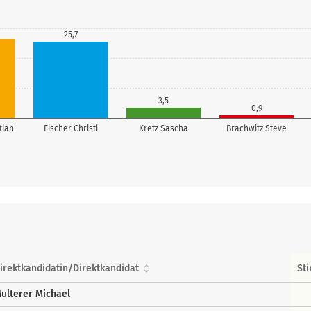
25,7
3,5
0,9
tian
Fischer Christl
Kretz Sascha
Brachwitz Steve
irektkandidatin/Direktkandidat
St
ulterer Michael