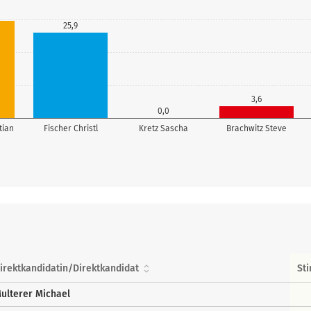
25,9
3,6
0,0
tian
Fischer Christl
Kretz Sascha
Brachwitz Steve
irektkandidatin/Direktkandidat
St
ulterer Michael