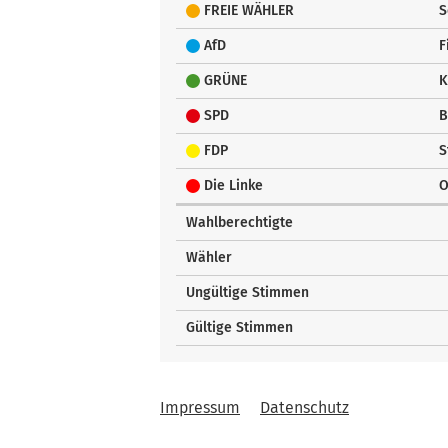
FREIE WÄHLER
S
AfD
F
GRÜNE
K
SPD
B
FDP
S
Die Linke
O
Wahlberechtigte
Wähler
Ungültige Stimmen
Gültige Stimmen
Impressum
Datenschutz