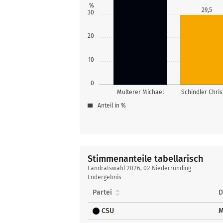
%
29,5
30
20
10
0
Multerer Michael
Schindler Chris
Anteil in %
Stimmenanteile tabellarisch
Stimmenanteile
Landratswahl 2026, 02 Niederrunding
tabellarisch
Endergebnis
Partei
D
CSU
M