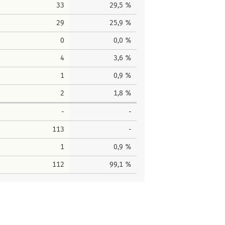
33
29,5 %
29
25,9 %
0
0,0 %
4
3,6 %
1
0,9 %
2
1,8 %
-
-
113
-
1
0,9 %
112
99,1 %