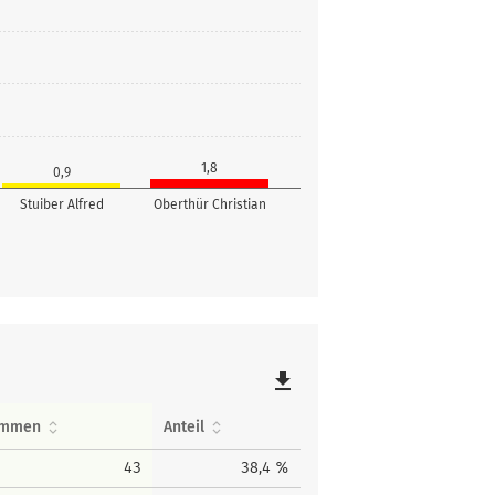
1,8
0,9
Stuiber Alfred
Oberthür Christian
file_download
immen
Anteil
43
38,4 %