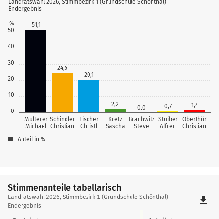
Landratswahl 2026, Stimmbezirk 1 (Grundschule Schönthal)
Endergebnis
%
51,1
50
40
30
24,5
20,1
20
10
2,2
1,4
0,7
0,0
0
Multerer
Schindler
Fischer
Kretz
Brachwitz
Stuiber
Oberthür
Michael
Christian
Christl
Sascha
Steve
Alfred
Christian
Anteil in %
Stimmenanteile tabellarisch
Stimmenanteile
Landratswahl 2026, Stimmbezirk 1 (Grundschule Schönthal)
file_download
tabellarisch
Endergebnis