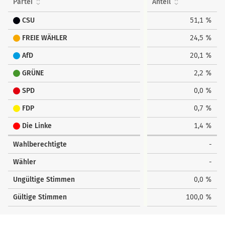
Partei
Anteil
CSU
51,1 %
FREIE WÄHLER
24,5 %
AfD
20,1 %
GRÜNE
2,2 %
SPD
0,0 %
FDP
0,7 %
Die Linke
1,4 %
Wahlberechtigte
-
Wähler
-
Ungültige Stimmen
0,0 %
Gültige Stimmen
100,0 %