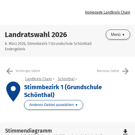
Homepage Landkreis Cham
Landratswahl 2026
Menü
8. März 2026, Stimmbezirk 1 (Grundschule Schönthal)
Endergebnis
arrow_back
arrow_forward
Vorheriges Gebiet
Nächstes Gebiet
Landkreis Cham
Schönthal
place
Stimmbezirk 1 (Grundschule
Schönthal)
Anderes Gebiet auswählen
Stimmendiagramm
file_download