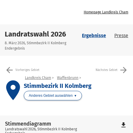
Homepage Landkreis Cham
Landratswahl 2026
Ergebnisse
Presse
8. März 2026, Stimmbezirk II Kolmberg
Endergebnis
arrow_back
arrow_forward
Vorheriges Gebiet
Nächstes Gebiet
Landkreis Cham
Waffenbrunn
place
Stimmbezirk II Kolmberg
Anderes Gebiet auswählen
Stimmendiagramm
file_download
Landratswahl 2026, Stimmbezirk II Kolmberg