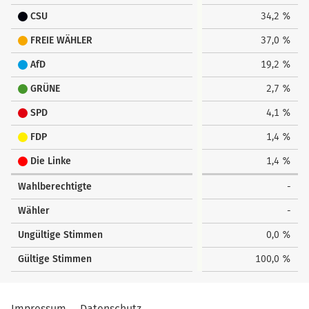
CSU
34,2 %
FREIE WÄHLER
37,0 %
AfD
19,2 %
GRÜNE
2,7 %
SPD
4,1 %
FDP
1,4 %
Die Linke
1,4 %
Wahlberechtigte
-
Wähler
-
Ungültige Stimmen
0,0 %
Gültige Stimmen
100,0 %
Impressum
Datenschutz