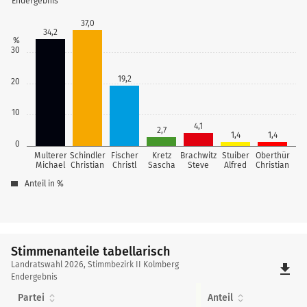
Endergebnis
37,0
34,2
%
30
19,2
20
10
4,1
2,7
1,4
1,4
0
Multerer
Schindler
Fischer
Kretz
Brachwitz
Stuiber
Oberthür
Michael
Christian
Christl
Sascha
Steve
Alfred
Christian
Anteil in %
Stimmenanteile tabellarisch
Stimmenanteile
Landratswahl 2026, Stimmbezirk II Kolmberg
file_download
tabellarisch
Endergebnis
Partei
Anteil