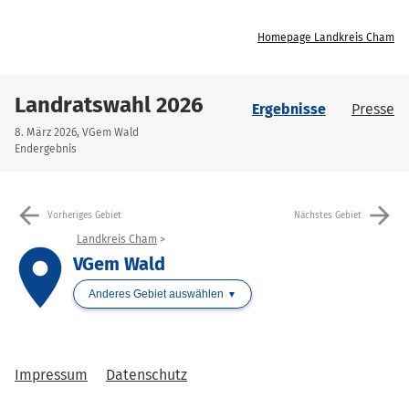
Homepage Landkreis Cham
Landratswahl 2026
Ergebnisse
Presse
8. März 2026, VGem Wald
Endergebnis
arrow_back
arrow_forward
Vorheriges Gebiet
Nächstes Gebiet
Landkreis Cham
place
VGem Wald
Anderes Gebiet auswählen
Impressum
Datenschutz