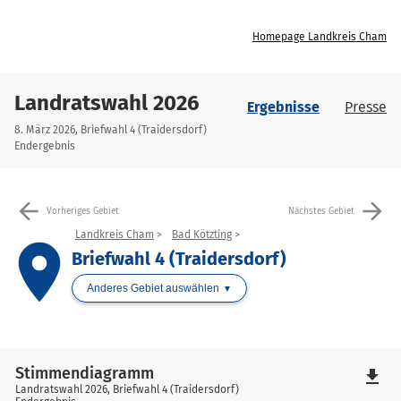
Homepage Landkreis Cham
Landratswahl 2026
Ergebnisse
Presse
8. März 2026, Briefwahl 4 (Traidersdorf)
Endergebnis
arrow_back
arrow_forward
Vorheriges Gebiet
Nächstes Gebiet
Landkreis Cham
Bad Kötzting
place
Briefwahl 4 (Traidersdorf)
Anderes Gebiet auswählen
Stimmendiagramm
file_download
Landratswahl 2026, Briefwahl 4 (Traidersdorf)