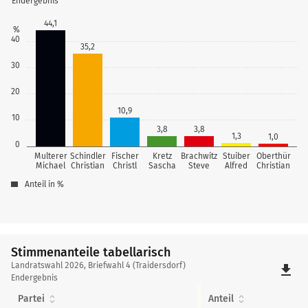
Endergebnis
44,1
%
40
35,2
30
20
10,9
10
3,8
3,8
1,3
1,0
0
Multerer
Schindler
Fischer
Kretz
Brachwitz
Stuiber
Oberthür
Michael
Christian
Christl
Sascha
Steve
Alfred
Christian
Anteil in %
Stimmenanteile tabellarisch
Stimmenanteile
Landratswahl 2026, Briefwahl 4 (Traidersdorf)
file_download
tabellarisch
Endergebnis
Partei
Anteil