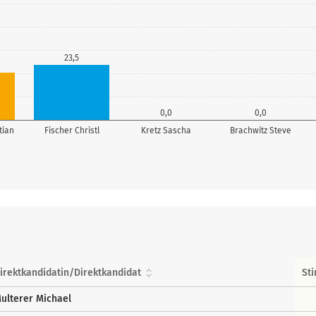
23,5
0,0
0,0
tian
Fischer Christl
Kretz Sascha
Brachwitz Steve
irektkandidatin/Direktkandidat
St
ulterer Michael