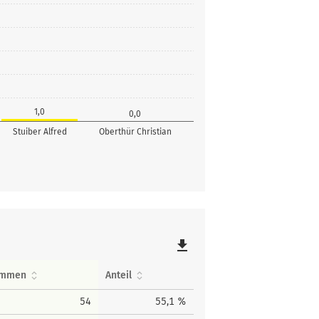
1,0
0,0
Stuiber Alfred
Oberthür Christian
file_download
immen
Anteil
54
55,1 %