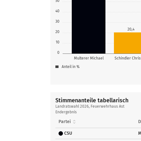
50
40
30
20,4
20
10
0
Multerer Michael
Schindler Chris
Anteil in %
Stimmenanteile tabellarisch
Stimmenanteile
Landratswahl 2026, Feuerwehrhaus Ast
tabellarisch
Endergebnis
Partei
D
CSU
M