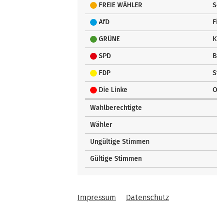
FREIE WÄHLER
S
AfD
F
GRÜNE
K
SPD
B
FDP
S
Die Linke
O
Wahlberechtigte
Wähler
Ungültige Stimmen
Gültige Stimmen
Impressum
Datenschutz